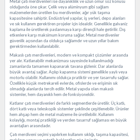
Metal çatı merdivenleri ise dayanıklılık ve uzun ömür söz konusu
olduğunda öne çıkar. Çelik veya alüminyum gibi sağlam
malzemelerden üretilen bu merdivenler, ağır yük taşıma
kapasitesine sahiptir. Endüstriyel yapılar, iş yerleri, depo alanları
ve sık kullanım gerektiren projeler için idealdir. Genellikle galvaniz
kaplama ile üretilerek paslanmaya karşı dirençli hale getirilir. Dış
etkenlere karşı maksimum koruma sağlar. Metal merdivenler
güvenlik açısından da oldukça sağlamdır ve uzun yıllar bakım
gerektirmeden kullanılabilir.
Makaslı çatı merdivenleri, modern ve kompakt çözümler arasında
yer alır. Katlanabilir mekanizması sayesinde kullanılmadığı
zamanlarda tamamen kapanarak tavana gizlenir. Dar alanlarda
büyük avantaj sağlar. Açılıp kapanma sistemi genellikle yaylı veya
motorlu olabilir. Kullanımı oldukça pratiktir ve yer tasarrufu sağlar.
Özellikle küçük metrekareli evlerde, ofislerde ve erişimin sık
olmadığı alanlarda tercih edilir. Metal yapıda olan makaslı
sistemler, hem dayanıklı hem de fonksiyoneldir.
Katlanır çatı merdivenleri de farklı segmentlerde üretilir. Üç katlı,
dört katlı veya teleskopik sistemler şeklinde çeşitlenebilir. Ürünler
hem ahşap hem de metal malzeme ile üretilebilir. Kullanım
kolaylığı, montaj pratikliği ve yerden tasarruf sağlaması en büyük
avantajları arasındadır.
Çatı merdiveni seçimi yapılırken kullanım sıklığı, taşıma kapasitesi,