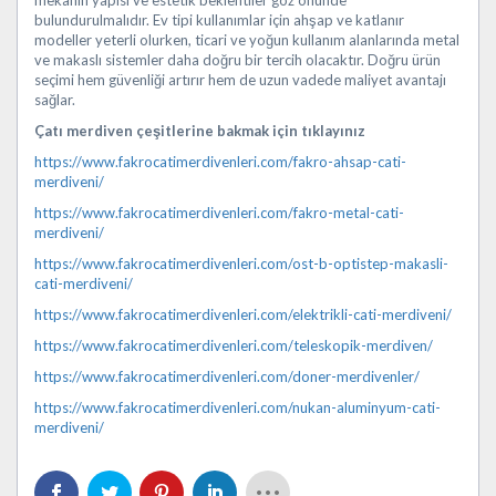
mekânın yapısı ve estetik beklentiler göz önünde
bulundurulmalıdır. Ev tipi kullanımlar için ahşap ve katlanır
modeller yeterli olurken, ticari ve yoğun kullanım alanlarında metal
ve makaslı sistemler daha doğru bir tercih olacaktır. Doğru ürün
seçimi hem güvenliği artırır hem de uzun vadede maliyet avantajı
sağlar.
Çatı merdiven çeşitlerine bakmak için tıklayınız
https://www.fakrocatimerdivenleri.com/fakro-ahsap-cati-
merdiveni/
https://www.fakrocatimerdivenleri.com/fakro-metal-cati-
merdiveni/
https://www.fakrocatimerdivenleri.com/ost-b-optistep-makasli-
cati-merdiveni/
https://www.fakrocatimerdivenleri.com/elektrikli-cati-merdiveni/
https://www.fakrocatimerdivenleri.com/teleskopik-merdiven/
https://www.fakrocatimerdivenleri.com/doner-merdivenler/
https://www.fakrocatimerdivenleri.com/nukan-aluminyum-cati-
merdiveni/